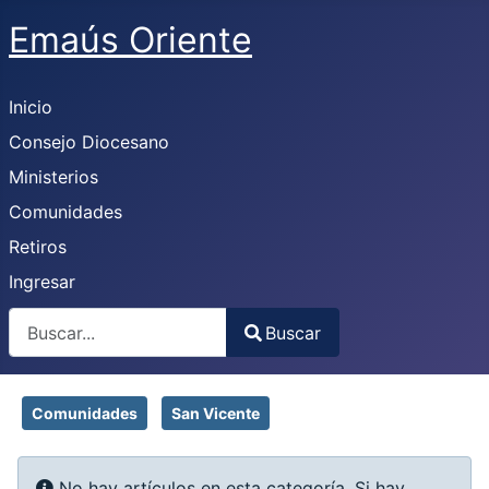
Emaús Oriente
Inicio
Consejo Diocesano
Ministerios
Comunidades
Retiros
Ingresar
Buscar
Buscar
Type 2 or more characters for results.
Comunidades
San Vicente
Info
No hay artículos en esta categoría. Si hay