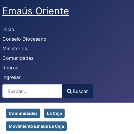
Emaús Oriente
Inicio
Consejo Diocesano
Ministerios
Comunidades
Retiros
Ingresar
Buscar
Buscar
Type 2 or more characters for results.
Comunidades
La Ceja
Movimiento Emaus La Ceja