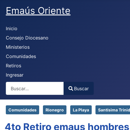
Emaús Oriente
Inicio
Consejo Diocesano
Ministerios
Comunidades
Retiros
Ingresar
Buscar
Buscar
Type 2 or more characters for results.
Comunidades
Rionegro
La Playa
Santísima Trini
4to Retiro emaus hombres 