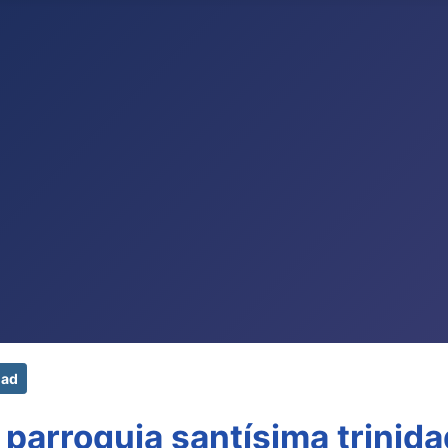
dad
parroquia santísima trinida