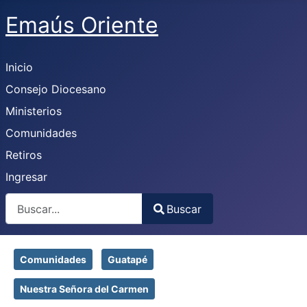
Emaús Oriente
Inicio
Consejo Diocesano
Ministerios
Comunidades
Retiros
Ingresar
Buscar
Buscar
Type 2 or more characters for results.
Comunidades
Guatapé
Nuestra Señora del Carmen