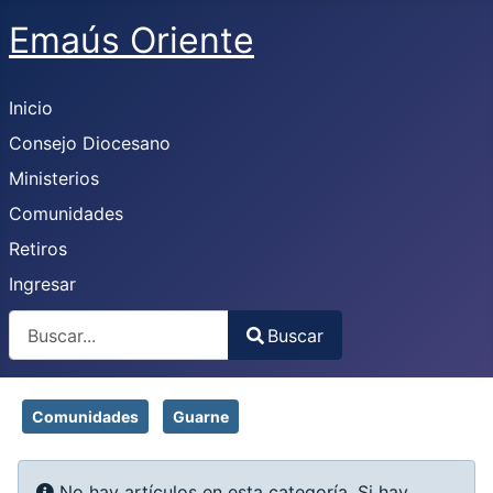
Emaús Oriente
Inicio
Consejo Diocesano
Ministerios
Comunidades
Retiros
Ingresar
Buscar
Buscar
Type 2 or more characters for results.
Comunidades
Guarne
Info
No hay artículos en esta categoría. Si hay