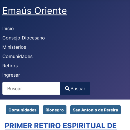
Emaús Oriente
Inicio
Consejo Diocesano
Ministerios
Comunidades
Retiros
Ingresar
Buscar
Buscar
Type 2 or more characters for results.
Comunidades
Rionegro
San Antonio de Pereira
PRIMER RETIRO ESPIRITUAL DE