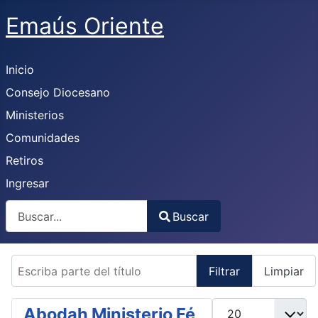
Emaús Oriente
Inicio
Consejo Diocesano
Ministerios
Comunidades
Retiros
Ingresar
Buscar
Buscar
Type 2 or more characters for results.
Escriba parte del título
Filtrar
Limpiar
Mostrar #
Abodah Ministerio Fé