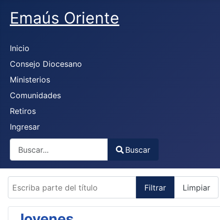
Emaús Oriente
Inicio
Consejo Diocesano
Ministerios
Comunidades
Retiros
Ingresar
Buscar
Buscar
Type 2 or more characters for results.
Escriba parte del título
Filtrar
Limpiar
Jovenes